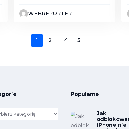
WEBREPORTER
1
2
4
5
…
egorie
Popularne
gorie
Jak
odblokowa
iPhone nie