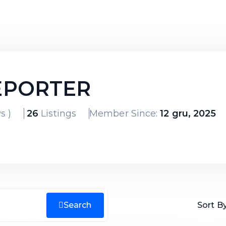
PORTER
s )
26
Listings
Member Since:
12 gru, 2025
Search
Sort By