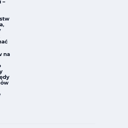
 –
stw
a,
y
k
nać
w na
o
y
łędy
ków
e