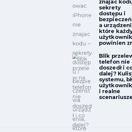
znajac kodu
sekrety
dostępu i
bezpieczeń
a urządzeni
które każd
użytkowni
powinien z
Blik przele
telefon nie
doszedł i c
dalej? Kulis
systemu, b
użytkowni
i realne
scenariusz